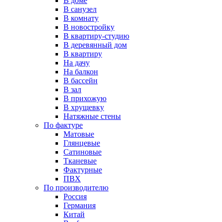
В доме
В санузел
В комнату
В новостройку
В квартиру-студию
В деревянный дом
В квартиру
На дачу
На балкон
В бассейн
В зал
В прихожую
В хрущевку
Натяжные стены
По фактуре
Матовые
Глянцевые
Сатиновые
Тканевые
Фактурные
ПВХ
По производителю
Россия
Германия
Китай