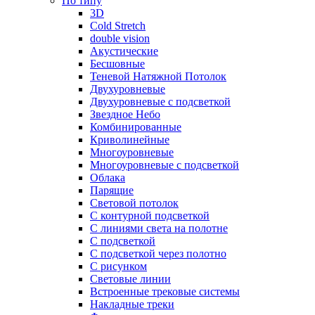
По типу
3D
Cold Stretch
double vision
Акустические
Бесшовные
Теневой Натяжной Потолок
Двухуровневые
Двухуровневые с подсветкой
Звездное Небо
Комбинированные
Криволинейные
Многоуровневые
Многоуровневые с подсветкой
Облака
Парящие
Световой потолок
С контурной подсветкой
С линиями света на полотне
С подсветкой
С подсветкой через полотно
С рисунком
Световые линии
Встроенные трековые системы
Накладные треки