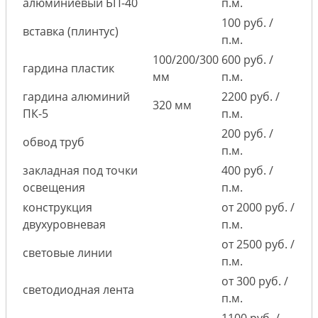
алюминиевый БП-40
п.м.
100 руб. /
вставка (плинтус)
п.м.
100/200/300
600 руб. /
гардина пластик
мм
п.м.
гардина алюминий
2200 руб. /
320 мм
ПК-5
п.м.
200 руб. /
обвод труб
п.м.
закладная под точки
400 руб. /
освещения
п.м.
конструкция
от 2000 руб. /
двухуровневая
п.м.
от 2500 руб. /
световые линии
п.м.
от 300 руб. /
светодиодная лента
п.м.