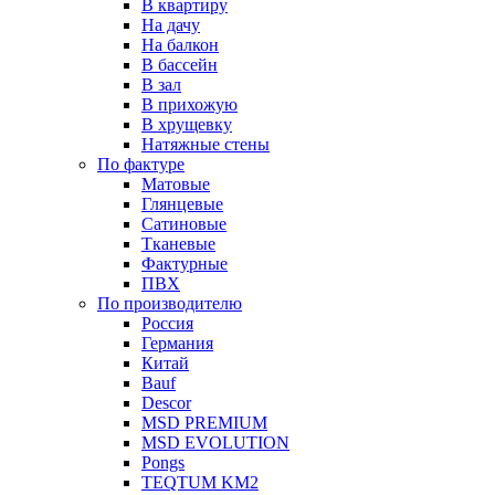
В квартиру
На дачу
На балкон
В бассейн
В зал
В прихожую
В хрущевку
Натяжные стены
По фактуре
Матовые
Глянцевые
Сатиновые
Тканевые
Фактурные
ПВХ
По производителю
Россия
Германия
Китай
Вauf
Descor
MSD PREMIUM
MSD EVOLUTION
Pongs
TEQTUM KM2