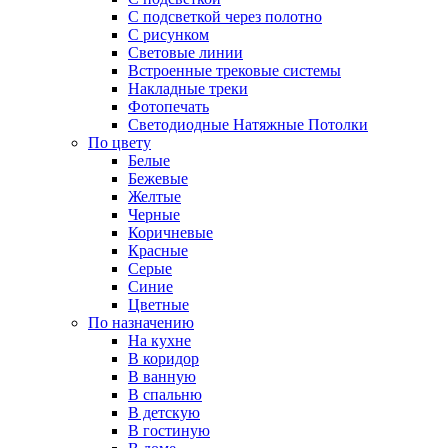
С подсветкой через полотно
С рисунком
Световые линии
Встроенные трековые системы
Накладные треки
Фотопечать
Светодиодные Натяжные Потолки
По цвету
Белые
Бежевые
Желтые
Черные
Коричневые
Красные
Серые
Синие
Цветные
По назначению
На кухне
В коридор
В ванную
В спальню
В детскую
В гостиную