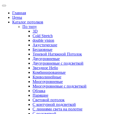
Skip
to
Главная
content
Цены
Каталог потолков
По типу
3D
Cold Stretch
double vision
Акустические
Бесшовные
Теневой Натяжной Потолок
Двухуровневые
Двухуровневые с подсветкой
Звездное Небо
Комбинированные
Криволинейные
Многоуровневые
Многоуровневые с подсветкой
Облака
Парящие
Световой потолок
С контурной подсветкой
С линиями света на полотне
С подсветкой