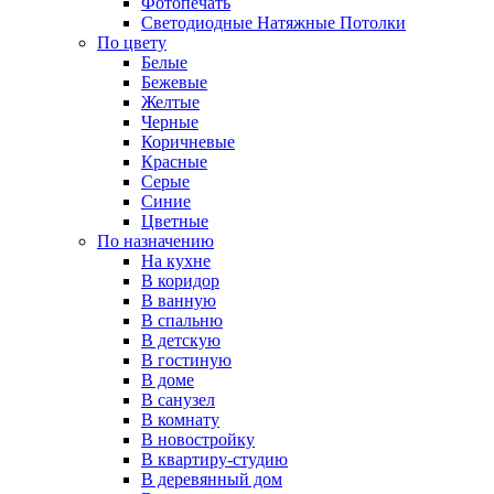
Фотопечать
Светодиодные Натяжные Потолки
По цвету
Белые
Бежевые
Желтые
Черные
Коричневые
Красные
Серые
Синие
Цветные
По назначению
На кухне
В коридор
В ванную
В спальню
В детскую
В гостиную
В доме
В санузел
В комнату
В новостройку
В квартиру-студию
В деревянный дом