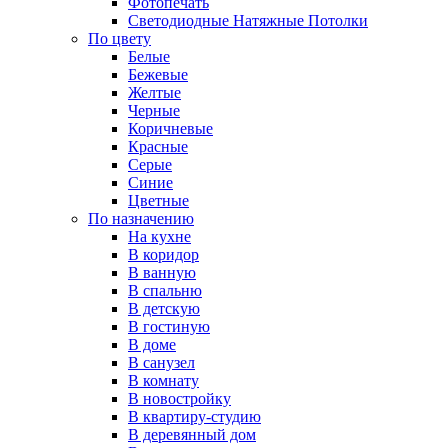
Фотопечать
Светодиодные Натяжные Потолки
По цвету
Белые
Бежевые
Желтые
Черные
Коричневые
Красные
Серые
Синие
Цветные
По назначению
На кухне
В коридор
В ванную
В спальню
В детскую
В гостиную
В доме
В санузел
В комнату
В новостройку
В квартиру-студию
В деревянный дом