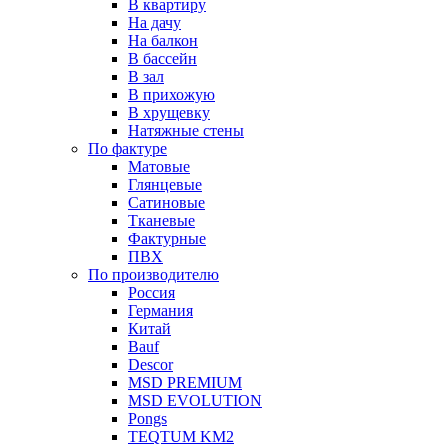
В квартиру
На дачу
На балкон
В бассейн
В зал
В прихожую
В хрущевку
Натяжные стены
По фактуре
Матовые
Глянцевые
Сатиновые
Тканевые
Фактурные
ПВХ
По производителю
Россия
Германия
Китай
Вauf
Descor
MSD PREMIUM
MSD EVOLUTION
Pongs
TEQTUM KM2