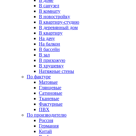
В доме
В санузел
В комнату
В новостройку
В квартиру-студию
В деревянный дом
В квартиру
На дачу
На балкон
В бассейн
В зал
В прихожую
В хрущевку
Натяжные стены
По фактуре
Матовые
Глянцевые
Сатиновые
Тканевые
Фактурные
ПВХ
По производителю
Россия
Германия
Китай