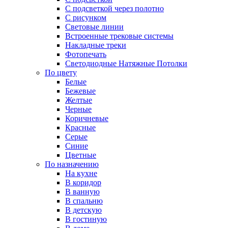
С подсветкой через полотно
С рисунком
Световые линии
Встроенные трековые системы
Накладные треки
Фотопечать
Светодиодные Натяжные Потолки
По цвету
Белые
Бежевые
Желтые
Черные
Коричневые
Красные
Серые
Синие
Цветные
По назначению
На кухне
В коридор
В ванную
В спальню
В детскую
В гостиную