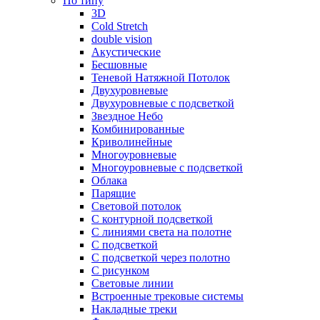
По типу
3D
Cold Stretch
double vision
Акустические
Бесшовные
Теневой Натяжной Потолок
Двухуровневые
Двухуровневые с подсветкой
Звездное Небо
Комбинированные
Криволинейные
Многоуровневые
Многоуровневые с подсветкой
Облака
Парящие
Световой потолок
С контурной подсветкой
С линиями света на полотне
С подсветкой
С подсветкой через полотно
С рисунком
Световые линии
Встроенные трековые системы
Накладные треки