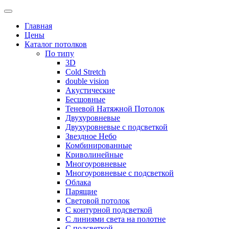
Skip
to
Главная
content
Цены
Каталог потолков
По типу
3D
Cold Stretch
double vision
Акустические
Бесшовные
Теневой Натяжной Потолок
Двухуровневые
Двухуровневые с подсветкой
Звездное Небо
Комбинированные
Криволинейные
Многоуровневые
Многоуровневые с подсветкой
Облака
Парящие
Световой потолок
С контурной подсветкой
С линиями света на полотне
С подсветкой